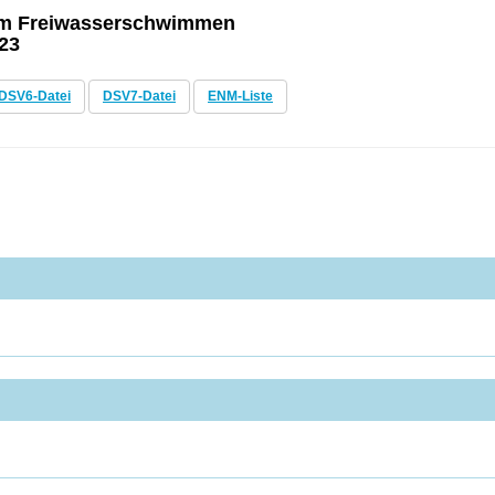
n im Freiwasserschwimmen
023
DSV6-Datei
DSV7-Datei
ENM-Liste